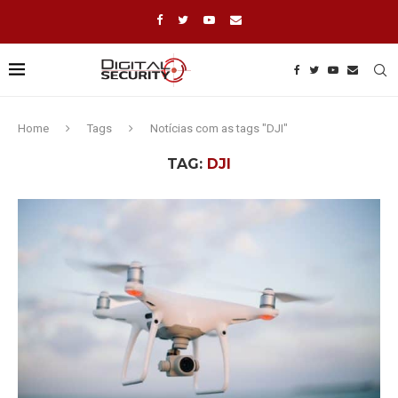
Home
Tags
Notícias com as tags "DJI"
TAG:
DJI