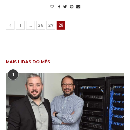
1
26
27
…
28
MAIS LIDAS DO MÊS
1